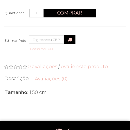
COMPRAR
Quantidade
Não sei meu CEP
0 avaliações
/
Avalie este produto
Descrição
Avaliações (0)
Tamanho:
1,50 cm