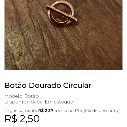
Botão Dourado Circular
Modelo: Botão
Disponibilidade:
Em estoque
Pague somente
R$ 2,37
à vista no PIX. (5% de desconto)
R$ 2,50