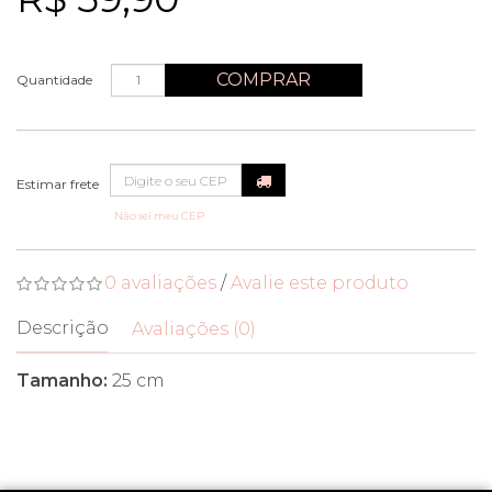
COMPRAR
Quantidade
Não sei meu CEP
0 avaliações
/
Avalie este produto
Descrição
Avaliações (0)
Tamanho:
25 cm