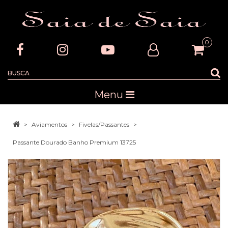
0
Menu
Aviamentos
Fivelas/Passantes
Passante Dourado Banho Premium 13725