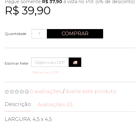
Pague somente
R$ 37,90
à vista no PIX. (5% de desconto)
R$ 39,90
COMPRAR
Quantidade
Não sei meu CEP
0 avaliações
/
Avalie este produto
Descrição
Avaliações (0)
LARGURA: 4,5 x 4,5