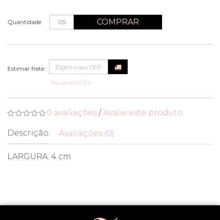
COMPRAR
Quantidade
Não sei meu CEP
0 avaliações
/
Avalie este produto
Descrição
Avaliações (0)
LARGURA: 4 cm