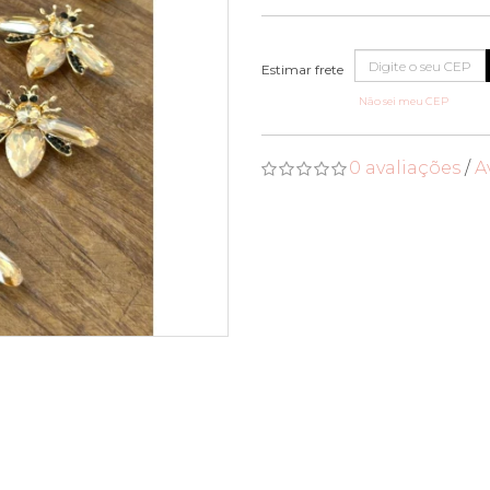
Não sei meu CEP
0 avaliações
/
A