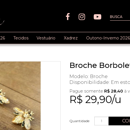
26
Tecidos
Vestuário
Xadrez
Outono-Inverno 2026
Broche Borbolet
Modelo: Broche
Disponibilidade:
Em est
Pague somente
R$ 28,40
à v
R$ 29,90/u
CO
Quantidade