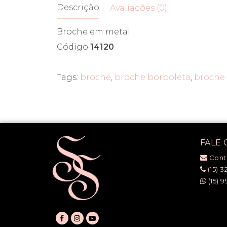
Descrição
Avaliações (0)
Broche em metal
Código
14120
Tags:
broche
,
broche borboleta
,
broche 
FALE
Cont
(15) 3
(15) 9