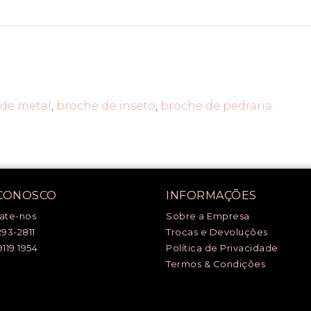
de metal
,
broche de inseto
,
broche de pedraria
 CONOSCO
INFORMAÇÕES
ate-nos
Sobre a Empresa
293-2811
Trocas e Devoluções
9119 1954
Política de Privacidade
Termos & Condições