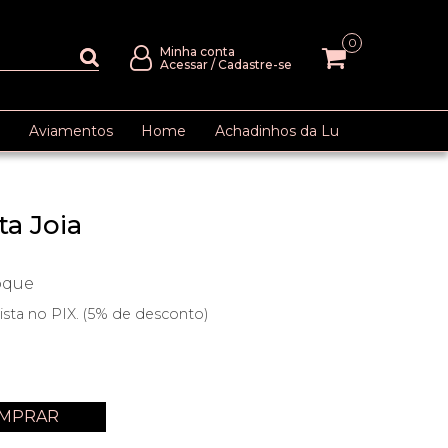
0
Minha conta
Acessar
/
Cadastre-se
Aviamentos
Home
Achadinhos da Lu
a Joia
oque
ista no PIX. (5% de desconto)
MPRAR