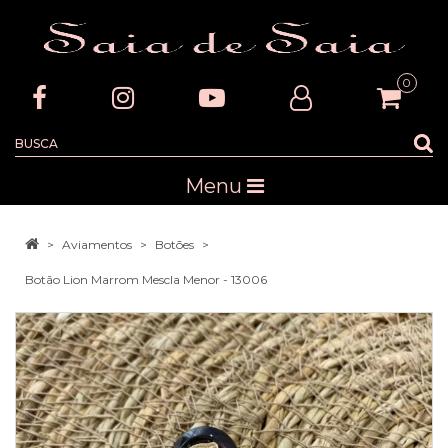
0
Menu
Aviamentos
Botões
Botão Lion Marrom Mescla Menor - 13006