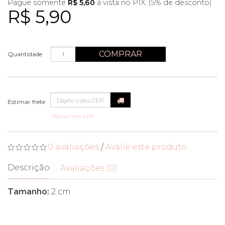
Pague somente
R$ 5,60
à vista no PIX. (5% de desconto)
R$ 5,90
COMPRAR
Quantidade
Não sei meu CEP
0 avaliações
/
Avalie este produto
Descrição
Avaliações (0)
Tamanho:
2 cm