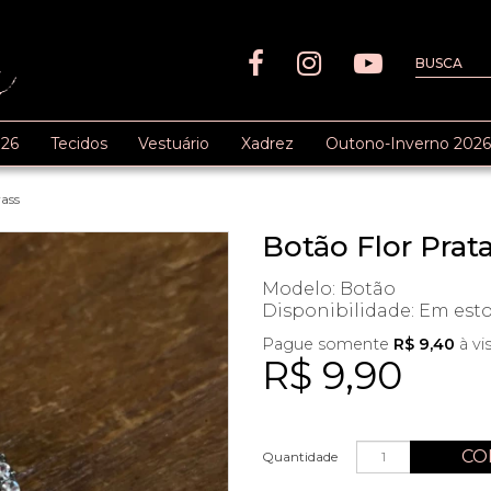
26
Tecidos
Vestuário
Xadrez
Outono-Inverno 2026
ass
Botão Flor Prat
Modelo: Botão
Disponibilidade:
Em est
Pague somente
R$ 9,40
à vi
R$ 9,90
CO
Quantidade