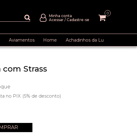
0
Minha conta
Acessar
/
Cadastre-se
Aviamentos
Home
Achadinhos da Lu
a com Strass
oque
sta no PIX. (5% de desconto)
MPRAR