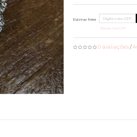
Não sei meu CEP
0 avaliações
/
A