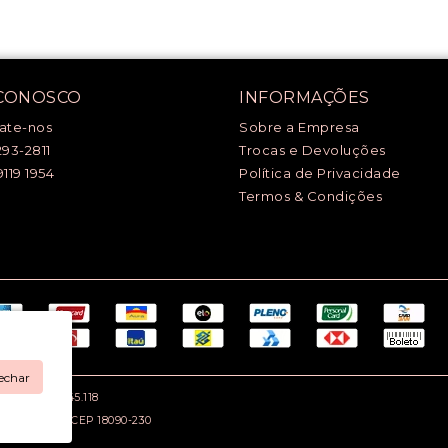
 CONOSCO
INFORMAÇÕES
ate-nos
Sobre a Empresa
293-2811
Trocas e Devoluções
9119 1954
Política de Privacidade
Termos & Condições
echar
.: 669.979.145.118
rocaba / SP - CEP 18090-230