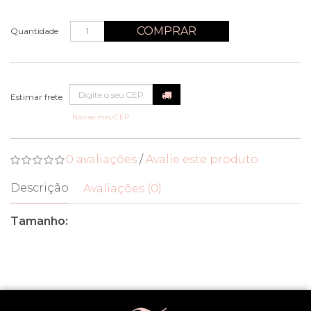
COMPRAR
Quantidade
Não sei meu CEP
0 avaliações
/
Avalie este produto
Descrição
Avaliações (0)
Tamanho: