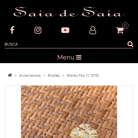
0
Menu
Aviamentos
Botões
Botão Flor G 13751