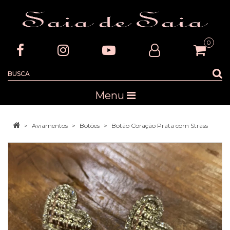
0
Menu
Aviamentos
Botões
Botão Coração Prata com Strass