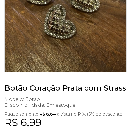
Botão Coração Prata com Strass
Modelo: Botão
Disponibilidade:
Em estoque
Pague somente
R$ 6,64
à vista no PIX. (5% de desconto)
R$ 6,99