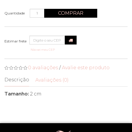
COMPRAR
Quantidade
Não sei meu CEP
0 avaliações
/
Avalie este produto
Descrição
Avaliações (0)
Tamanho:
2 cm