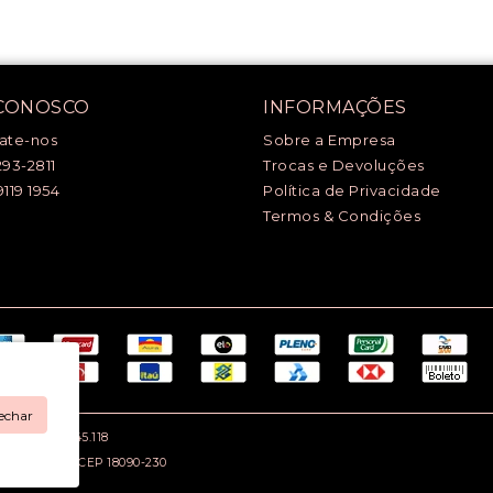
 CONOSCO
INFORMAÇÕES
ate-nos
Sobre a Empresa
293-2811
Trocas e Devoluções
9119 1954
Política de Privacidade
Termos & Condições
echar
.: 669.979.145.118
rocaba / SP - CEP 18090-230