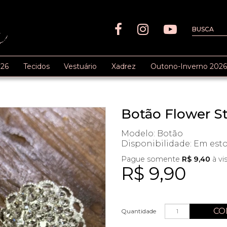
26
Tecidos
Vestuário
Xadrez
Outono-Inverno 2026
Botão Flower St
Modelo: Botão
Disponibilidade:
Em est
Pague somente
R$ 9,40
à vi
R$ 9,90
CO
Quantidade