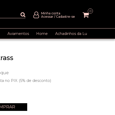
0
Minha conta
Acessar
/
Cadastre-se
Aviamentos
Home
Achadinhos da Lu
rass
oque
sta no PIX. (5% de desconto)
MPRAR