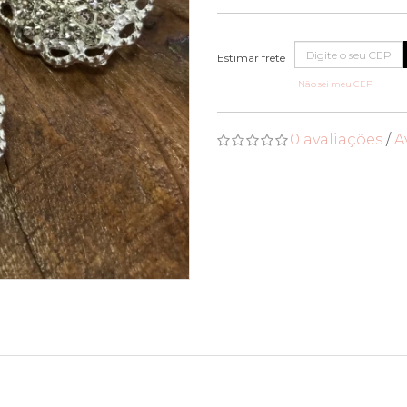
Não sei meu CEP
0 avaliações
/
A