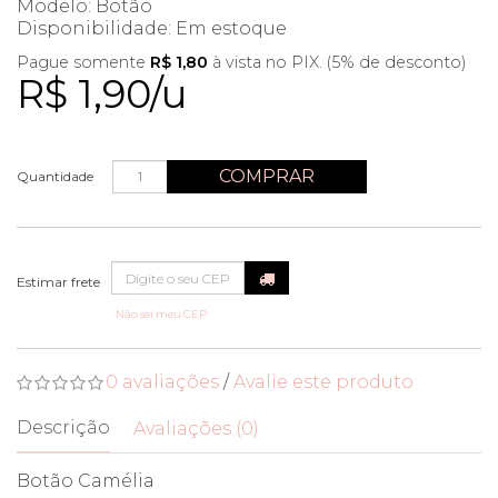
Modelo: Botão
Disponibilidade:
Em estoque
Pague somente
R$ 1,80
à vista no PIX. (5% de desconto)
R$ 1,90/u
COMPRAR
Quantidade
Não sei meu CEP
0 avaliações
/
Avalie este produto
Descrição
Avaliações (0)
Botão Camélia