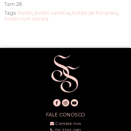
Tam 28
Tags:
botão
,
botão camélia
,
botão de flor preta
,
botão com pérola
FALE CONOSCO
Contate-nos
(15) 3293-2811