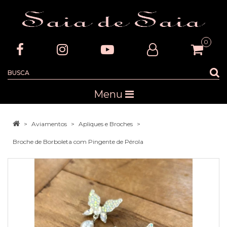
0
Menu
Aviamentos
Apliques e Broches
Broche de Borboleta com Pingente de Pérola