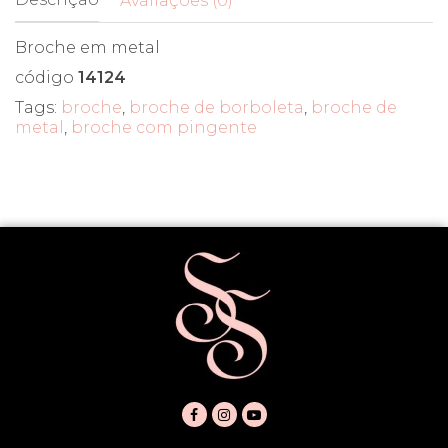
Avaliações (0)
Broche em metal
código
14124
Tags:
broche
,
broche de borboleta
,
broche de
metal
,
broche com pingente