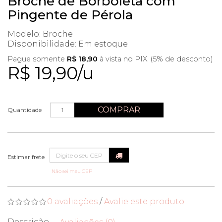
Broche de Borboleta com
Pingente de Pérola
Modelo: Broche
Disponibilidade:
Em estoque
Pague somente
R$ 18,90
à vista no PIX. (5% de desconto)
R$ 19,90/u
COMPRAR
Quantidade
Não sei meu CEP
0 avaliações
/
Avalie este produto
Descrição