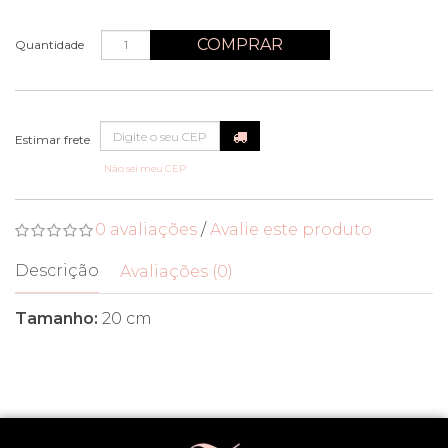
COMPRAR
Quantidade
Não sei meu CEP
0 avaliações
/
Avalie este produto
Descrição
Avaliações (0)
Tamanho:
20 cm