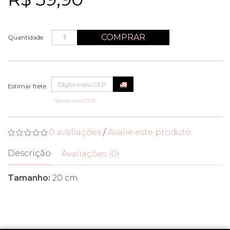
COMPRAR
Quantidade
Não sei meu CEP
0 avaliações
/
Avalie este produto
Descrição
Avaliações (0)
Tamanho:
20 cm