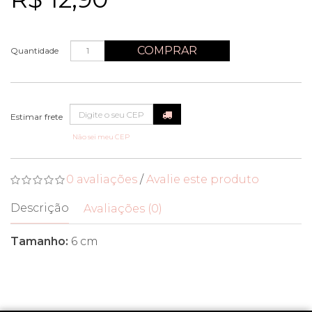
COMPRAR
Quantidade
Não sei meu CEP
0 avaliações
/
Avalie este produto
Descrição
Avaliações (0)
Tamanho:
6 cm