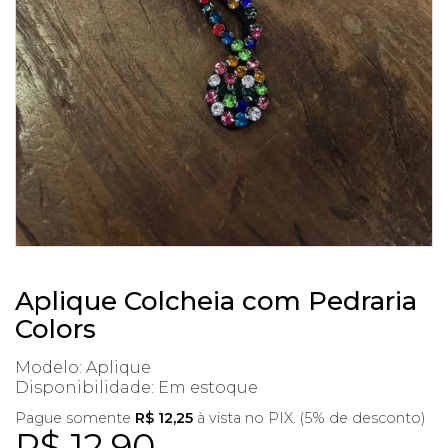
Aplique Colcheia com Pedraria
Colors
Modelo: Aplique
Disponibilidade:
Em estoque
Pague somente
R$ 12,25
à vista no PIX. (5% de desconto)
R$ 12,90