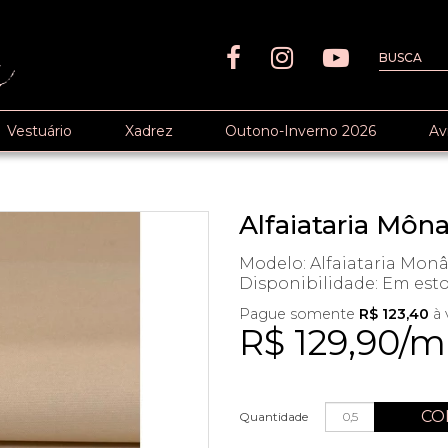
Vestuário
Xadrez
Outono-Inverno 2026
Av
Alfaiataria Môn
Modelo: Alfaiataria Mon
Disponibilidade:
Em est
Pague somente
R$ 123,40
à 
R$ 129,90/m
CO
Quantidade