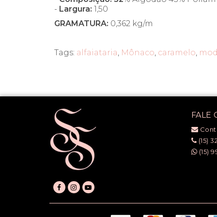
-
Largura:
1,50
GRAMATURA:
0,362 kg/m
Tags:
alfaiataria
,
Mônaco
,
caramelo
,
mod
FALE
Cont
(15) 3
(15) 9