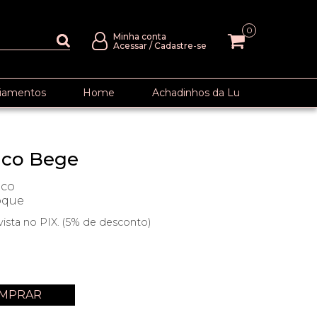
0
Minha conta
Acessar
/
Cadastre-se
iamentos
Home
Achadinhos da Lu
aco Bege
âco
oque
vista no PIX. (5% de desconto)
MPRAR