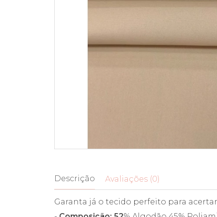
Descrição
Avaliações (0)
Garanta já o tecido perfeito para acert
-
Composição: 52
% Algodão 45% Poliam