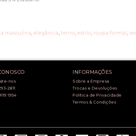
a masculina
,
elegância
,
terno
,
estilo
,
roupa formal
,
ve
 CONOSCO
INFORMAÇÕES
ate-nos
Sobre a Empresa
293-2811
Trocas e Devoluções
9119 1954
Política de Privacidade
Termos & Condições