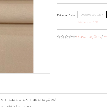
Não sei meu CEP
0 avaliações
/
A
ar em suas próximas criações!
ida 3% Elastano