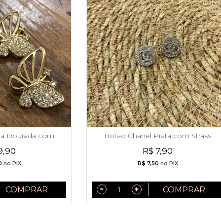
ta Dourada com
Botão Chanel Prata com Strass
rass
Menor - 11384
9,90
R$ 7,90
0
no PIX
R$ 7,50
no PIX
COMPRAR
COMPRAR