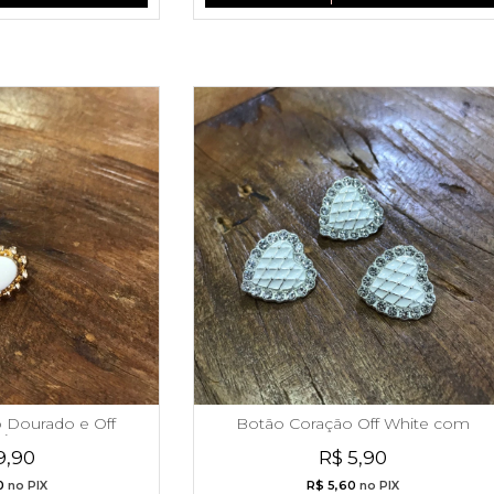
 Dourado e Off
Botão Coração Off White com
ite
Strass
9,90
R$ 5,90
0
no PIX
R$ 5,60
no PIX