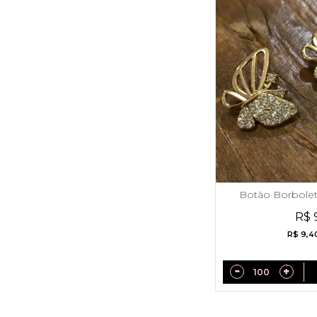
Botão Borbole
St
R$ 
R$ 9,4