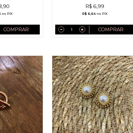
s Médio
8,90
R$ 6,99
5
no PIX
R$ 6,64
no PIX
COMPRAR
COMPRAR