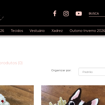
26
Tecidos
Vestuário
Xadrez
Outono-Inverno 2026
rodutos (0)
Organizar por: