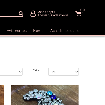
0
Minha conta
Acessar
/
Cadastre-se
Aviamentos
Home
Achadinhos da Lu
Exibir: