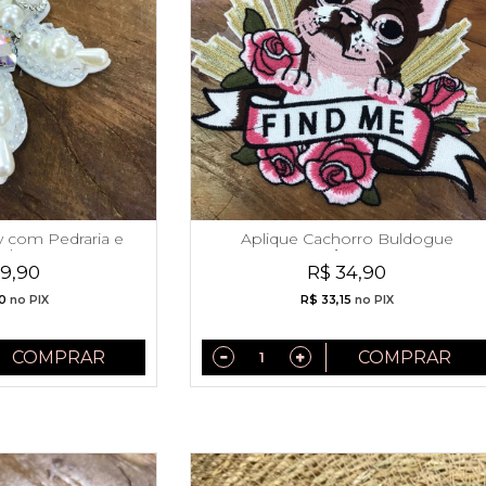
ly com Pedraria e
Aplique Cachorro Buldogue
olas
Frânces
39,90
R$ 34,90
0
no PIX
R$ 33,15
no PIX
COMPRAR
COMPRAR