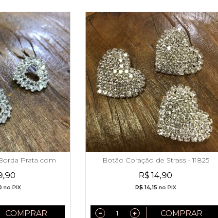
Borda Prata com
Botão Coração de Strass - 11825
rass
9,90
R$ 14,90
0
no PIX
R$ 14,15
no PIX
COMPRAR
COMPRAR