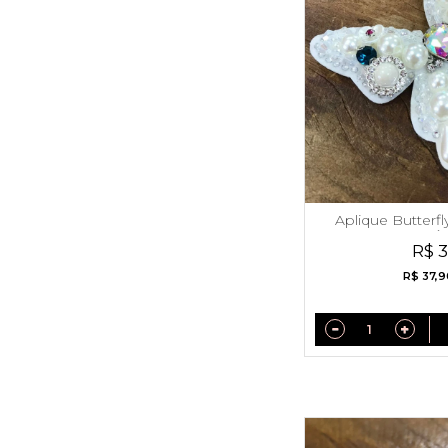
Aplique Butterf
Pér
R$ 
R$ 37,9