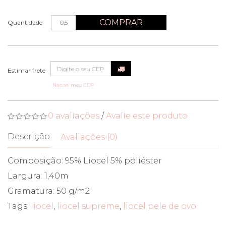
COMPRAR
Quantidade
Não sei meu CEP
0 avaliações
/
Avalie este produto
Descrição
Avaliações (0)
Composição: 95% Liocel 5% poliéster
Largura: 1,40m
Gramatura: 50 g/m2
Tags:
liocel
,
liocel supreme
,
liocel pele de ovo