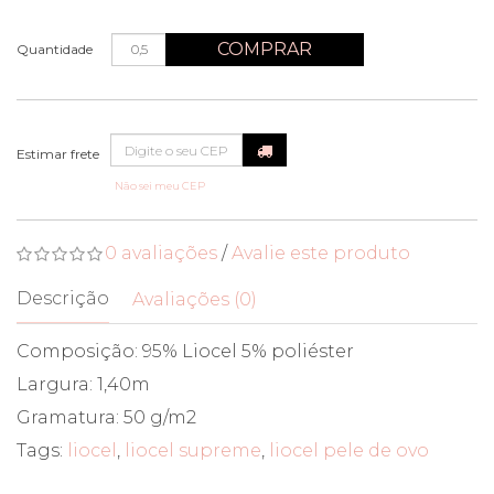
COMPRAR
Quantidade
Não sei meu CEP
0 avaliações
/
Avalie este produto
Descrição
Avaliações (0)
Composição: 95% Liocel 5% poliéster
Largura: 1,40m
Gramatura: 50 g/m2
Tags:
liocel
,
liocel supreme
,
liocel pele de ovo