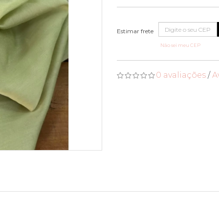
Não sei meu CEP
0 avaliações
/
A