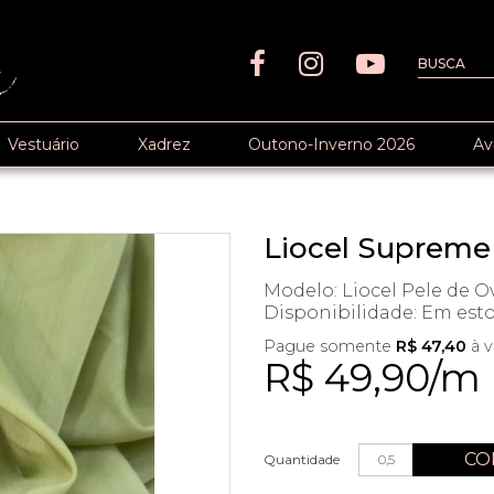
Vestuário
Xadrez
Outono-Inverno 2026
Av
Liocel Supreme
Modelo: Liocel Pele de O
Disponibilidade:
Em est
Pague somente
R$ 47,40
à v
R$ 49,90/m
CO
Quantidade