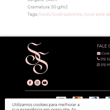
Gramatura: 50 g/m2
Tags:
liocel
,
liocel supreme
,
liocel pele d
FALE
Cont
(15) 3
(15) 9
Utilizamos cookies para melhorar a
sua experiência em nosso site.
Ao