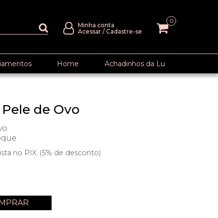
0
Minha conta
Acessar
/
Cadastre-se
iamentos
Home
Achadinhos da Lu
 Pele de Ovo
vo
oque
ista no PIX. (5% de desconto)
MPRAR