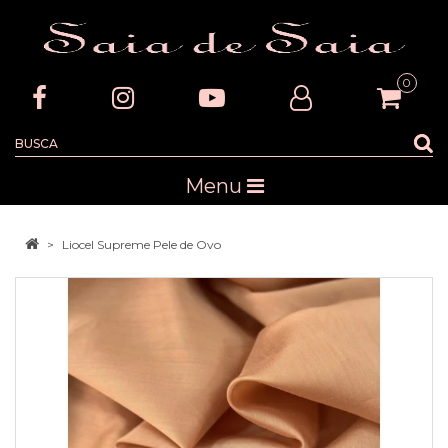
0
Menu
Liocel Supreme Pele de Ovo