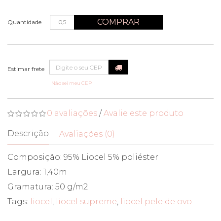
COMPRAR
Quantidade
Não sei meu CEP
0 avaliações
/
Avalie este produto
Descrição
Avaliações (0)
Composição: 95% Liocel 5% poliéster
Largura: 1,40m
Gramatura: 50 g/m2
Tags:
liocel
,
liocel supreme
,
liocel pele de ovo