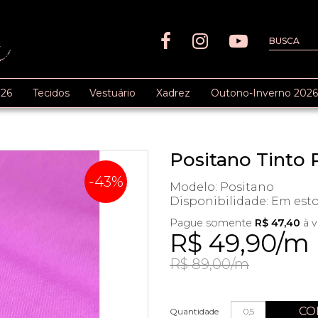
26
Tecidos
Vestuário
Xadrez
Outono-Inverno 2026
Positano Tinto 
-43%
Modelo: Positano
Disponibilidade:
Em est
Pague somente
R$ 47,40
à v
R$ 49,90/m
R$ 89,00/m
CO
Quantidade