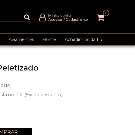
0
Minha conta
Acessar
/
Cadastre-se
Aviamentos
Home
Achadinhos da Lu
Peletizado
oque
ista no PIX. (5% de desconto)
MPRAR