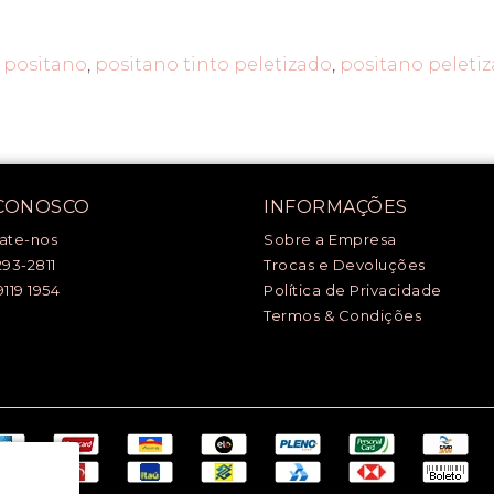
 positano
,
positano tinto peletizado
,
positano peleti
 CONOSCO
INFORMAÇÕES
ate-nos
Sobre a Empresa
293-2811
Trocas e Devoluções
9119 1954
Política de Privacidade
Termos & Condições