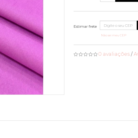
Não sei meu CEP
0 avaliações
/
A