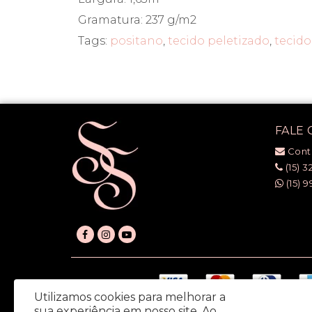
Gramatura: 237 g/m2
Tags:
positano
,
tecido peletizado
,
tecido
FALE
Cont
(15) 3
(15) 9
Utilizamos cookies para melhorar a
sua experiência em nosso site.
Ao