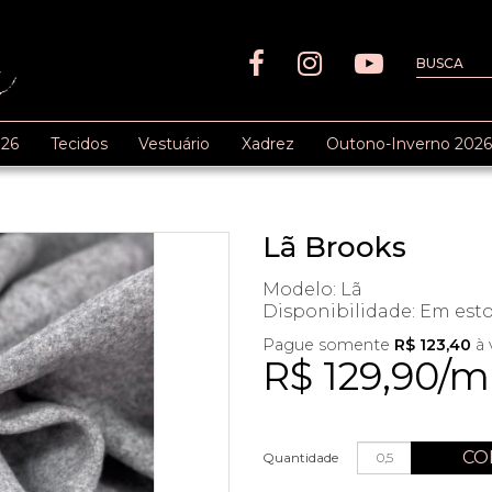
26
Tecidos
Vestuário
Xadrez
Outono-Inverno 2026
Lã Brooks
Modelo: Lã
Disponibilidade:
Em est
Pague somente
R$ 123,40
à 
R$ 129,90/m
CO
Quantidade