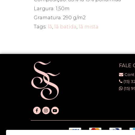
Largura: 1,50m
Gramatura: 290 g/m2
Tags:
lã
,
lã batida
,
lã mista
FALE
Cont
(15) 3
(15) 9