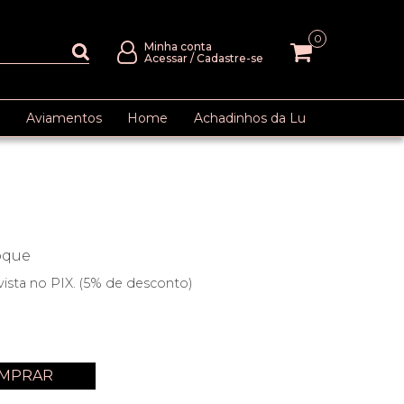
0
Minha conta
Acessar
/
Cadastre-se
Aviamentos
Home
Achadinhos da Lu
oque
vista no PIX. (5% de desconto)
MPRAR