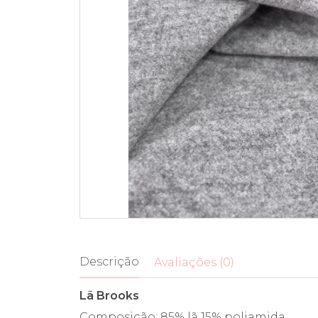
Descrição
Avaliações (0)
Lã Brooks
Composição: 85% lã 15% poliamida