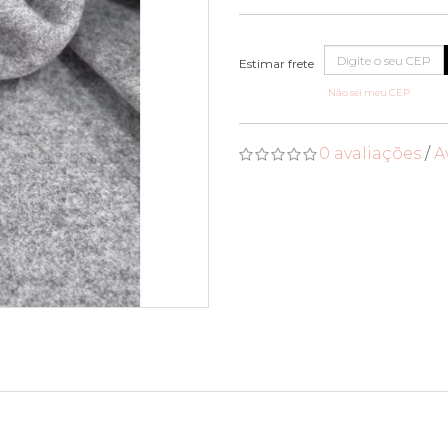
Não sei meu CEP
0 avaliações
/
A