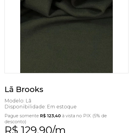
Lã Brooks
Modelo: Lã
Disponibilidade:
Em estoque
Pague somente
R$ 123,40
à vista no PIX. (5% de
desconto)
R$ 129,90/m