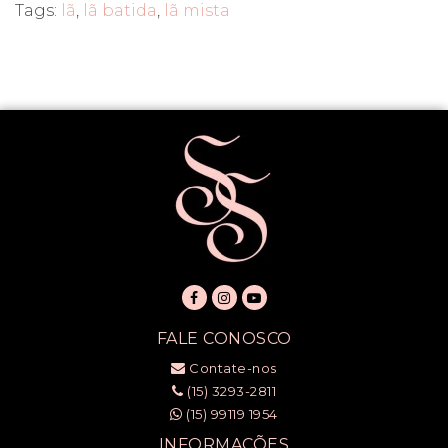
Tags:
lã
,
lã batida
,
lã mista
FALE CONOSCO
Contate-nos
(15) 3293-2811
(15) 99119 1954
INFORMAÇÕES