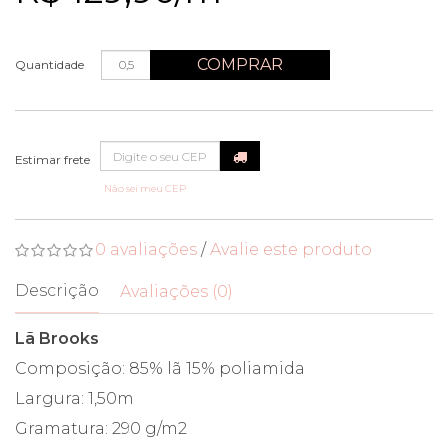
COMPRAR
Quantidade
Não sei meu CEP
0 avaliações
/
Avalie este produto
Descrição
Avaliações (0)
Lã Brooks
Composição: 85% lã 15% poliamida
Largura: 1,50m
Gramatura: 290 g/m2