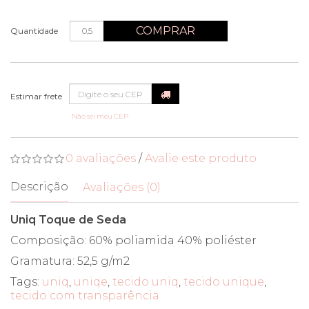
COMPRAR
Quantidade
Não sei meu CEP
0 avaliações
/
Avalie este produto
Descrição
Avaliações (0)
Uniq Toque de Seda
Composição: 60% poliamida 40% poliéster
Gramatura: 52,5 g/m2
Tags:
uniq
,
uniqe
,
tecido uniq
,
tecido unique
,
tecido com transparência