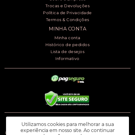
Trocas e Devoluções
Política de Privacidade
Termos & Condições
MINHA CONTA
Minha conta
Histórico de pedidos
Lista de desejos
Informativo
Luciana Henrique dos Santos ME - CNPJ: 24.868.148/0001-00 - I.E.:
Utilizamos cookies para melhorar a sua
669.979.145.118
experiência em nosso site.
Ao continuar
Rua Ana Monteiro de Carvalho, 91 - Jardim Santa Rosália – Sorocaba / SP -