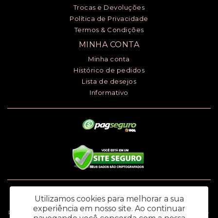
Trocas e Devoluções
Política de Privacidade
Termos & Condições
MINHA CONTA
Minha conta
Histórico de pedidos
Lista de desejos
Informativo
Luciana Henrique dos Santos ME - CNPJ: 24.868.148/0001-00 - I.E.:
Utilizamos cookies para melhorar a sua
669.979.145.118
experiência em nosso site.
Ao continuar
Rua Ana Monteiro de Carvalho, 91 - Jardim Santa Rosália – Sorocaba / SP -