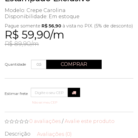
Modelo: Crepe Carolina
Disponibilidade:
Em estoque
Pague somente
R$ 56,90
à vista no PIX. (5% de desconto)
R$ 59,90/m
R$ 89,90/m
COMPRAR
Quantidade
Não sei meu CEP
0 avaliações
/
Avalie este produto
Descrição
Avaliações (0)