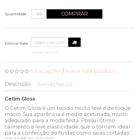
COMPRAR
Quantidade
Não sei meu CEP
0 avaliações
/
Avalie este produto
Descrição
Avaliações (0)
Cetim Gloss
O Cetim Gloss é um tecido muito leve e de toque
macio. Sua aparência é médio acetinada, muito
adequado para a moda festa. Possui ótimo
caimento e leve elasticidade, que o tornam ideal
para a confecção de fluídas como saias cortadas