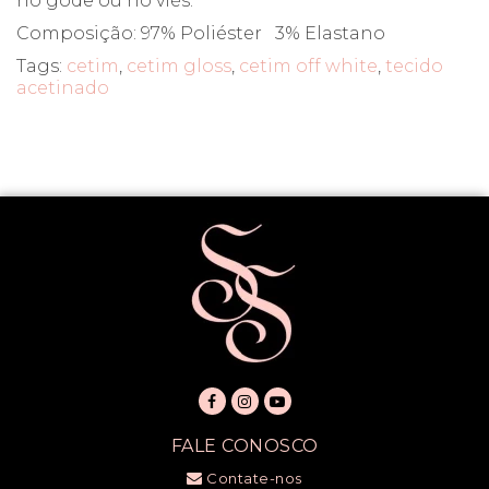
no godê ou no viés.
Composição: 97% Poliéster 3% Elastano
Tags:
cetim
,
cetim gloss
,
cetim off white
,
tecido
acetinado
FALE CONOSCO
Contate-nos