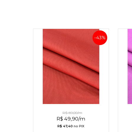
-43%
Positano Tinto Peletizado
P
R$ 89,00/m
R$ 49,90/m
R$ 47,40
no PIX