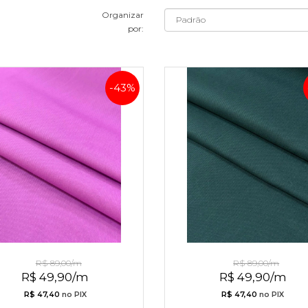
Organizar
por:
-43%
ositano Tinto Peletizado
Positano Tinto Peletiza
R$ 89,00/m
R$ 89,00/m
R$ 49,90/m
R$ 49,90/m
R$ 47,40
no PIX
R$ 47,40
no PIX