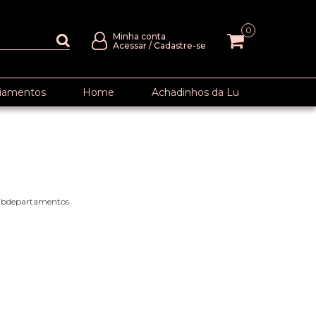
0
Minha conta
Acessar
/
Cadastre-se
iamentos
Home
Achadinhos da Lu
subdepartamentos