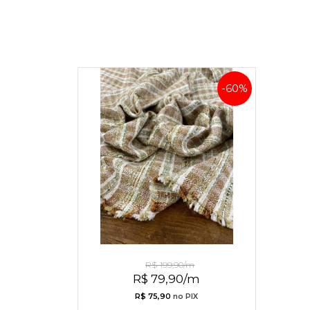
-60%
Tweed Indiano Caramelo com
R$ 199,90/m
Lurex Bordado
R$ 79,90/m
R$ 75,90
no PIX