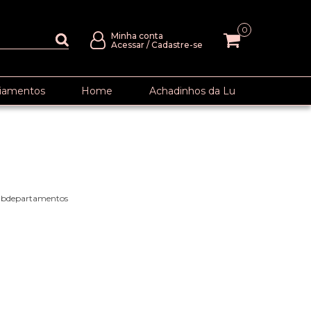
0
Minha conta
Acessar
/
Cadastre-se
iamentos
Home
Achadinhos da Lu
subdepartamentos